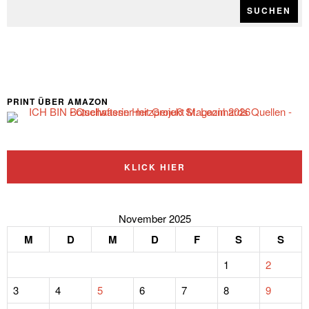
SUCHEN
PRINT ÜBER AMAZON
KLICK HIER
November 2025
M
D
M
D
F
S
S
1
2
3
4
5
6
7
8
9