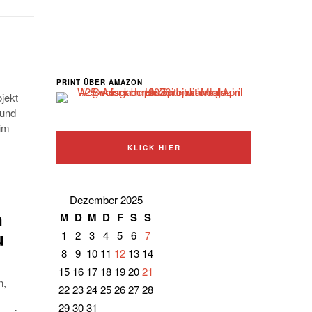
PRINT ÜBER AMAZON
jekt
 und
 im
KLICK HIER
Dezember 2025
n
M
D
M
D
F
S
S
u
1
2
3
4
5
6
7
8
9
10
11
12
13
14
15
16
17
18
19
20
21
n,
22
23
24
25
26
27
28
29
30
31