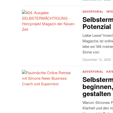
ADVERTORIAL
·
INT
Selbsterm
Potenzial
Liebe Leser*innen!
Magazins ist onl
lebe es! Mit meine
Sinne von:
Dezember 12, 2025
ADVERTORIAL
·
KAT
Selbster
beginnen,
gestalten
Warum Simones Rau
Klarheit und den 