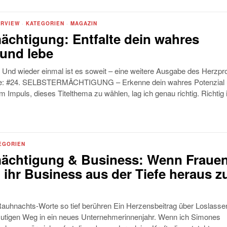
ERVIEW
·
KATEGORIEN
·
MAGAZIN
ächtigung: Entfalte dein wahres
 und lebe
 Und wieder einmal ist es soweit – eine weitere Ausgabe des Herzpro
ine: #24. SELBSTERMÄCHTIGUNG – Erkenne dein wahres Potenzial
m Impuls, dieses Titelthema zu wählen, lag ich genau richtig. Richtig
EGORIEN
mächtigung & Business: Wenn Fraue
 ihr Business aus der Tiefe heraus z
hnachts-Worte so tief berühren Ein Herzensbeitrag über Loslasse
mutigen Weg in ein neues Unternehmerinnenjahr. Wenn ich Simones