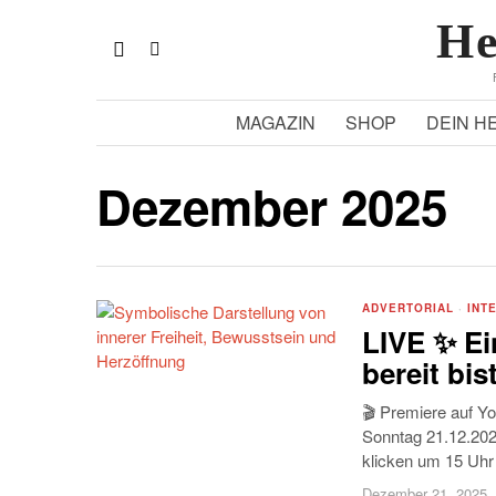
He
MAGAZIN
SHOP
DEIN H
Dezember 2025
ADVERTORIAL
·
INT
LIVE ✨ Ei
bereit bis
🎬 Premiere auf Y
Sonntag 21.12.202
klicken um 15 Uhr 
Dezember 21, 2025