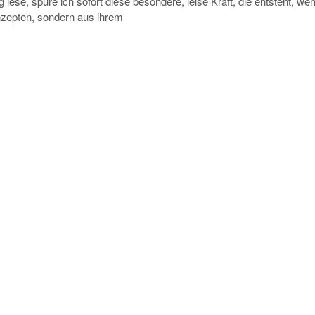
 lese, spüre ich sofort diese besondere, leise Kraft, die entsteht, we
nzepten, sondern aus ihrem