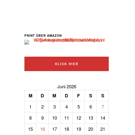
PRINT ÜBER AMAZON
KLICK HIER
Juni 2026
M
D
M
D
F
S
S
1
2
3
4
5
6
7
8
9
10
11
12
13
14
15
16
17
18
19
20
21