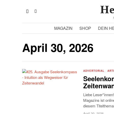
He
MAGAZIN
SHOP
DEIN H
April 30, 2026
ADVERTORIAL
·
ART
Seelenkom
Zeitenwa
Liebe Leser*innen!
Magazins ist onli
diesem Titelthema 
April 30, 2026