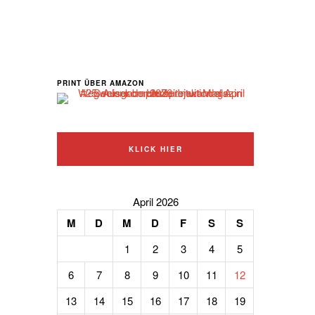
PRINT ÜBER AMAZON
KLICK HIER
April 2026
M
D
M
D
F
S
S
1
2
3
4
5
6
7
8
9
10
11
12
13
14
15
16
17
18
19