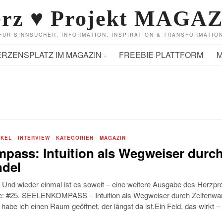
rz ♥ Projekt MAGA
FÜR SINNSUCHER: INFORMATION, INSPIRATION & TRANSFORMATIO
ERZENSPLATZ IM MAGAZIN
FREEBIE PLATTFORM
M
IKEL
·
INTERVIEW
·
KATEGORIEN
·
MAGAZIN
pass: Intuition als Wegweiser durc
ndel
 Und wieder einmal ist es soweit – eine weitere Ausgabe des Herzpro
ne: #25. SEELENKOMPASS – Intuition als Wegweiser durch Zeitenwan
habe ich einen Raum geöffnet, der längst da ist.Ein Feld, das wirkt – 