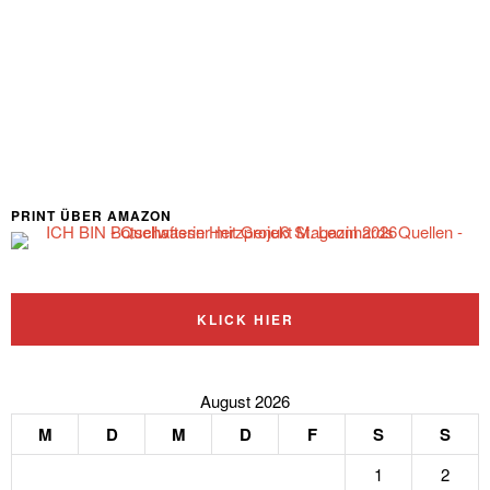
PRINT ÜBER AMAZON
KLICK HIER
August 2026
M
D
M
D
F
S
S
1
2