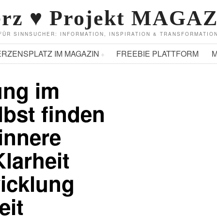
rz ♥ Projekt MAGA
FÜR SINNSUCHER: INFORMATION, INSPIRATION & TRANSFORMATIO
ERZENSPLATZ IM MAGAZIN
FREEBIE PLATTFORM
M
ung im
bst finden
innere
larheit
icklung
eit