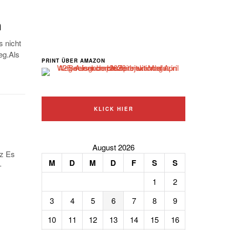
n
s nicht
eg.Als
PRINT ÜBER AMAZON
KLICK HIER
August 2026
tz Es
M
D
M
D
F
S
S
–
1
2
3
4
5
6
7
8
9
10
11
12
13
14
15
16