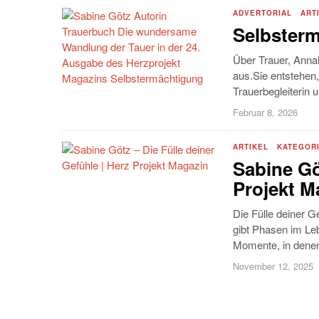
ADVERTORIAL
·
ART
Selbsterm
Über Trauer, Annah
aus.Sie entstehen,
Trauerbegleiterin 
Februar 8, 2026
ARTIKEL
·
KATEGOR
Sabine Gö
Projekt M
Die Fülle deiner G
gibt Phasen im Leb
Momente, in denen 
November 12, 2025