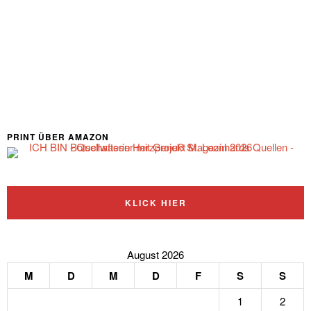
PRINT ÜBER AMAZON
KLICK HIER
August 2026
M
D
M
D
F
S
S
1
2