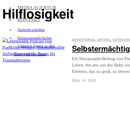
Hilflosigkeit
MEDIA AGENTUR
KONTAKT
Nachricht schreiben
Herzensgespräch buchen
ADVERTORIAL
·
ARTIKEL
·
KATEGOR
Selbstermächtig
Exklusiver Zugang zu allen
Herzprojekt Magazinen
Ein Herzprojekt-Beitrag von Fr
Leben, die uns aus der Bahn wer
Erlebnis, das zu groß, zu überw
März 15, 2026