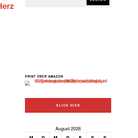
Herz
PRINT ÜBER AMAZON
KLICK HIER
August 2026
M
D
M
D
F
S
S