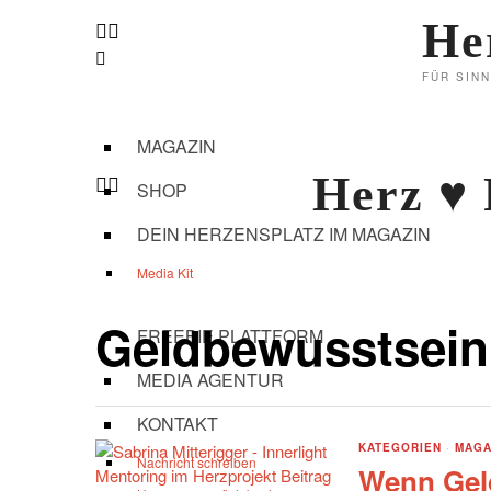
He
FÜR SIN
MAGAZIN
Herz ♥
SHOP
DEIN HERZENSPLATZ IM MAGAZIN
Media Kit
Geldbewusstsein
FREEBIE PLATTFORM
MEDIA AGENTUR
KONTAKT
KATEGORIEN
·
MAGA
Nachricht schreiben
Wenn Geld