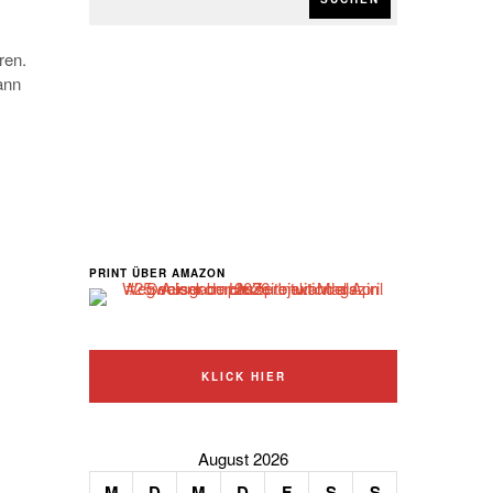
ren.
ann
PRINT ÜBER AMAZON
KLICK HIER
August 2026
M
D
M
D
F
S
S