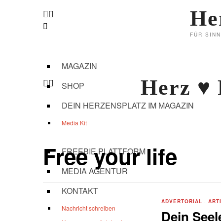
He
FÜR SIN
MAGAZIN
Herz ♥
SHOP
DEIN HERZENSPLATZ IM MAGAZIN
Media Kit
Free your life
FREEBIE PLATTFORM
MEDIA AGENTUR
KONTAKT
ADVERTORIAL
·
ART
Nachricht schreiben
Dein See