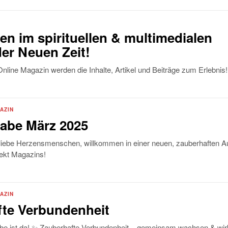
n im spirituellen & multimedialen
er Neuen Zeit!
nline Magazin werden die Inhalte, Artikel und Beiträge zum Erlebnis!
AZIN
abe März 2025
 liebe Herzensmenschen, willkommen in einer neuen, zauberhaften 
ekt Magazins!
AZIN
te Verbundenheit
e ist da! ✨ Zauberhafte Verbundenheit – gemeinsam wachsen & wir