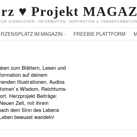
rz ♥ Projekt MAGA
FÜR SINNSUCHER: INFORMATION, INSPIRATION & TRANSFORMATIO
ERZENSPLATZ IM MAGAZIN
FREEBIE PLATTFORM
M
aben zum Blättern, Lesen und
sformation auf deinem
henden Illustrationen, Audios
- Women`s Wisdom, Reichtums-
t. Herzprojekt Beiträge:
 Neuen Zeit, mit ihrem
 nach dem Sinn des Lebens
r Leben bewusst wandeln!