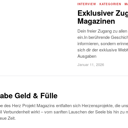
INTERVIEW
·
KATEGORIEN
·
M
Exklusiver Zug
Magazinen
Dein freier Zugang zu alle
ein.In berührende Geschich
informieren, sondern erinn
sich dir der exklusive Web
Ausgaben
Januar 11, 2026
abe Geld & Fülle
e des Herz Projekt Magazins entfalten sich Herzensprojekte, die un
oll Verbundenheit wirkt – vom sanften Lauschen der Seele bis hin zu 
eue Zeit.