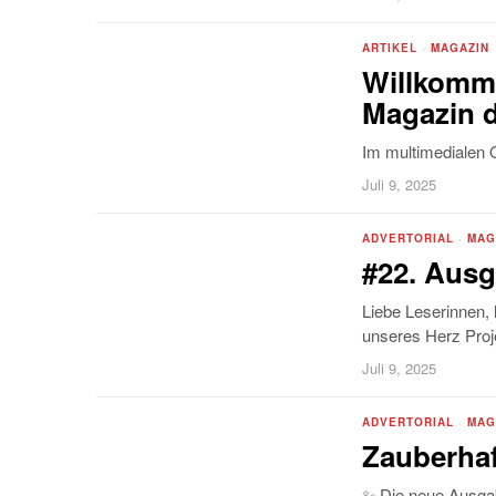
ARTIKEL
·
MAGAZIN
Willkomme
Magazin d
Im multimedialen O
Juli 9, 2025
ADVERTORIAL
·
MAG
#22. Ausg
Liebe Leserinnen,
unseres Herz Proj
Juli 9, 2025
ADVERTORIAL
·
MAG
Zauberhaf
✨ Die neue Ausgab