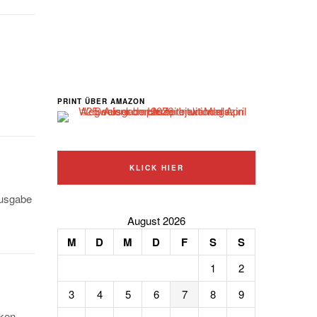
PRINT ÜBER AMAZON
KLICK HIER
Ausgabe
August 2026
M
D
M
D
F
S
S
1
2
3
4
5
6
7
8
9
ken.