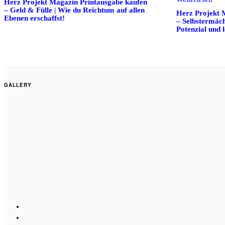
Herz Projekt Magazin Printausgabe kaufen
– Geld & Fülle | Wie du Reichtum auf allen
Herz Projekt 
Ebenen erschaffst!
– Selbstermäch
Potenzial und l
GALLERY